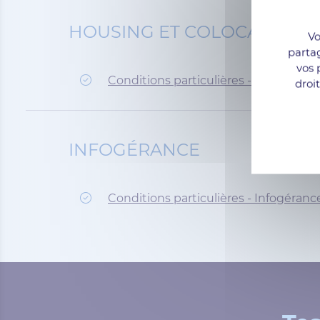
HOUSING ET COLOCATION
Vo
parta
vos 
Conditions particulières - Housing & 
droi
INFOGÉRANCE
Conditions particulières - Infogéranc