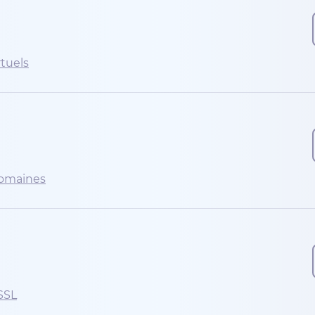
rtuels
domaines
 SSL