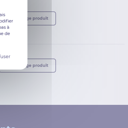
ais
Voir la page produit
difier
bas à
ue de
fuser
Voir la page produit