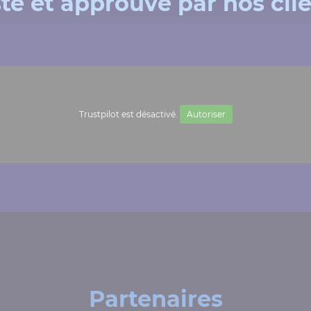
té et approuvé par nos cli
Trustpilot est désactivé.
Autoriser
Partenaires