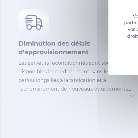
Vo
parta
vos 
droi
Diminution des délais
d'approvisionnement
Les serveurs reconditionnés sont souvent
disponibles immédiatement, sans les délais
parfois longs liés à la fabrication et à
l'acheminement de nouveaux équipements...