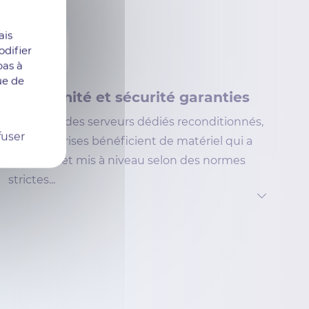
ais
difier
bas à
ue de
Conformité et sécurité garanties
En louant des serveurs dédiés reconditionnés,
fuser
les entreprises bénéficient de matériel qui a
été testé et mis à niveau selon des normes
strictes...