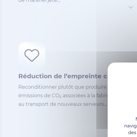
de matériel jeté...
Réduction de l’empreinte carbone
Reconditionner plutôt que produire limite les
émissions de CO₂ associées à la fabrication et
au transport de nouveaux serveurs...
navig
des 