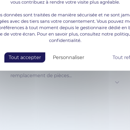
vous contribuez à rendre votre visite plus agréable.
s données sont traitées de manière sécurisée et ne sont jam
gées avec des tiers sans votre consentement. Vous pouvez mo
préférences à tout moment depuis le gestionnaire dédié en 
te de votre écran. Pour en savoir plus, consultez notre politiq
Maintenance facilitée
confidentialité.
Les composants des serveurs reconditionnés
Tout accepter
Personnaliser
Tout re
sont souvent standardisés et largement
disponibles, ce qui facilite les réparations et le
remplacement de pièces...