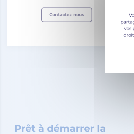
Contactez-nous
Vo
parta
vos 
droi
Prêt à démarrer la