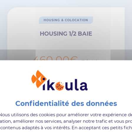
HOUSING & COLOCATION
HOUSING 1/2 BAIE
460,00€
HT / Mois
Soit 552€ TTC / Mois
IKDC1 (Reims)
A partir de 1 kVA
Climatisation et maintenance
Nous utilisons des cookies pour améliorer votre expérience d
comprises
ation, améliorer nos services, analyser notre trafic et vous pr
contenus adaptés à vos intérêts. En acceptant ces petits fich