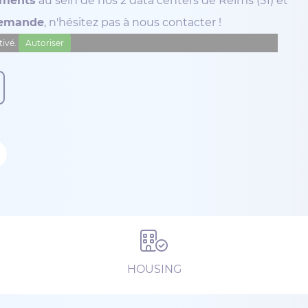
ements
au sein de nos 2 data centers de Reims (51) et
demande
, n'hésitez pas à nous contacter !
tivé.
Autoriser
HOUSING