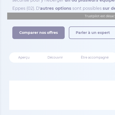
sécurisé pour y héberger
un ou plusieurs équip
Eppes (02). D'
autres options
sont possibles
sur 
Trustpilot est désac
Comparer nos offres
Parler à un expert
Aperçu
Découvrir
Être accompagné