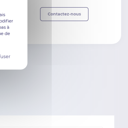
Contactez-nous
ais
difier
bas à
ue de
fuser