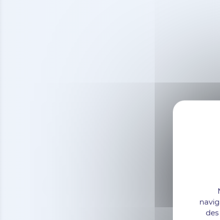
navig
des 