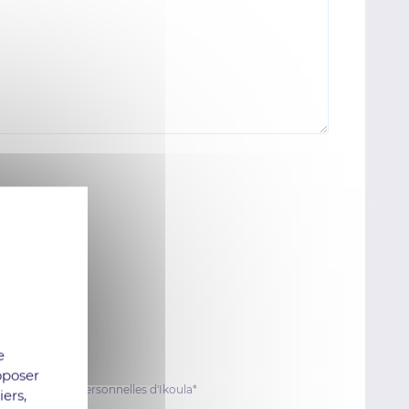
e
oposer
on des données personnelles d'Ikoula*
iers,