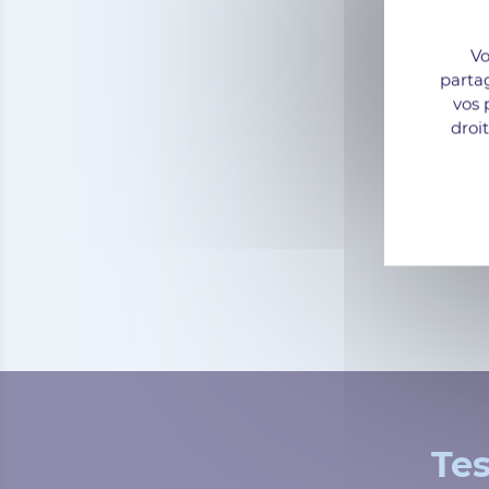
Vo
parta
vos 
droi
Tes