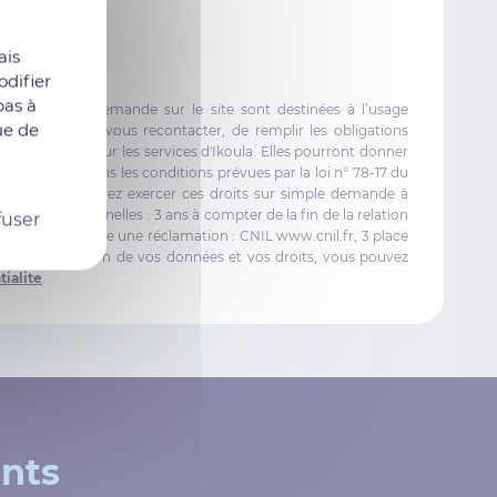
yer
ais
difier
bas à
ccasion d’une demande sur le site sont destinées à l’usage
ue de
s dans le but de vous recontacter, de remplir les obligations
informatives sur les services d'Ikoula. Elles pourront donner
ices d'Ikoula dans les conditions prévues par la loi n° 78-17 du
libertés. Vous pouvez exercer ces droits sur simple demande à
onnées personnelles : 3 ans à compter de la fin de la relation
fuser
 pouvez introduire une réclamation : CNIL www.cnil.fr, 3 place
us sur la gestion de vos données et vos droits, vous pouvez
ialite
.
ents