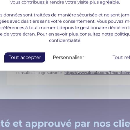
vous contribuez à rendre votre visite plus agréable.
Envo
s données sont traitées de manière sécurisée et ne sont jam
gées avec des tiers sans votre consentement. Vous pouvez mo
préférences à tout moment depuis le gestionnaire dédié en 
*Les informations nominatives demandées et recueillies à l’o
te de votre écran. Pour en savoir plus, consultez notre politiq
d'Ikoula, dont le site est déclaré à la CNIL, et seront utilisée
contractuelles, ainsi que pour vous envoyer des communications 
confidentialité.
lieu à exercice du droit d’accès et de rectification auprès des serv
06 Janvier 1978 relative à l’informatique, aux fichiers et aux 
l’adresse suivante : dpo@ikoula.com. Durée de conservation des d
Tout accepter
Personnaliser
Tout re
contractuelle ou de la collecte. Autorité auprès de laquelle vous
de Fontenoy TSA 80715 75334 Paris cedex 07. Pour en savoir pl
consulter la page suivante :
https://www.ikoula.com/fr/confident
té et approuvé par nos cli