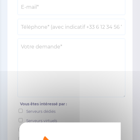
Vous êtes intéressé par :
Serveurs dédiés
Serveurs virtuels
Hébergement Web
Cloud