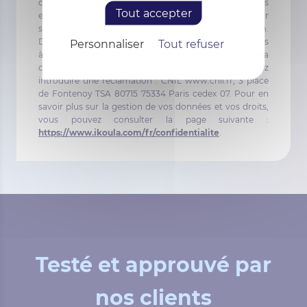
du 06 Janvier 1978 relative à l’informatique, aux fichiers
Tout accepter
et aux libertés. Vous pouvez exercer ces droits sur
simple demande à l’adresse suivante : dpo@ikoula.com.
Durée de conservation des données personnelles : 3 ans
Personnaliser
Tout refuser
à compter de la fin de la relation contractuelle ou de la
collecte. Autorité auprès de laquelle vous pouvez
introduire une réclamation : CNIL www.cnil.fr, 3 place
de Fontenoy TSA 80715 75334 Paris cedex 07. Pour en
savoir plus sur la gestion de vos données et vos droits,
vous pouvez consulter la page suivante :
https://www.ikoula.com/fr/confidentialite
.
Testé et approuvé par
nos clients