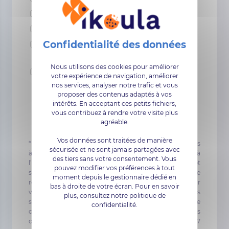
Stockage
Sauvegarde
Suites collaboratives
Nous utilisons des cookies pour améliorer
J'affirme avoir pris connaissance de la politique de
votre expérience de navigation, améliorer
protection des données personnelles d'Ikoula*
nos services, analyser notre trafic et vous
proposer des contenus adaptés à vos
intérêts. En acceptant ces petits fichiers,
Envoyer
vous contribuez à rendre votre visite plus
agréable.
Vos données sont traitées de manière
*Les informations nominatives demandées et recueillies
sécurisée et ne sont jamais partagées avec
à l’occasion d’une demande sur le site sont destinées à
des tiers sans votre consentement. Vous
l’usage d'Ikoula, dont le site est déclaré à la CNIL, et
pouvez modifier vos préférences à tout
seront utilisées dans le but de vous recontacter, de
moment depuis le gestionnaire dédié en
remplir les obligations contractuelles, ainsi que pour
bas à droite de votre écran. Pour en savoir
vous envoyer des communications informatives sur les
plus, consultez notre politique de
services d'Ikoula. Elles pourront donner lieu à exercice
confidentialité.
du droit d’accès et de rectification auprès des services
d'Ikoula dans les conditions prévues par la loi n° 78-17