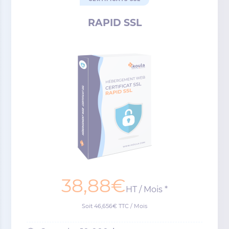
RAPID SSL
38,88€
HT / Mois *
Soit 46,656€ TTC / Mois