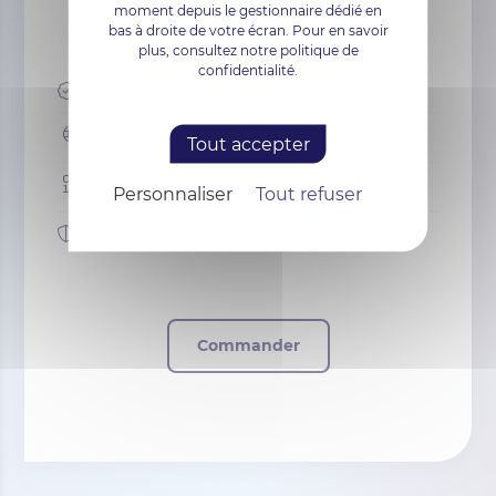
moment depuis le gestionnaire dédié en
bas à droite de votre écran. Pour en savoir
Soit 388,8€ TTC / Mois
plus, consultez notre politique de
confidentialité.
Garantie :
500 000 $
1 domaine
Tout accepter
Chiffrement : 256 bit
Personnaliser
Tout refuser
Sceau :
oui
Commander