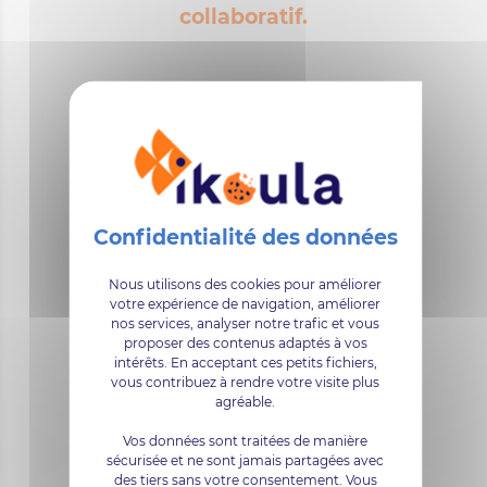
collaboratif.
Nos offres Microsoft 365®
proposent également un
large catalogue d’applications
Microsoft aujourd’hui
incontournables, telles que :
Microsoft Word – Microsoft
Nous utilisons des cookies pour améliorer
votre expérience de navigation, améliorer
Excel – Microsoft Powerpoint
nos services, analyser notre trafic et vous
proposer des contenus adaptés à vos
–OneNote. Selon l’offre
intérêts. En acceptant ces petits fichiers,
vous contribuez à rendre votre visite plus
choisie, vous aurez la
agréable.
possibilité de déployer toutes
Vos données sont traitées de manière
ces applications sur des
sécurisée et ne sont jamais partagées avec
des tiers sans votre consentement. Vous