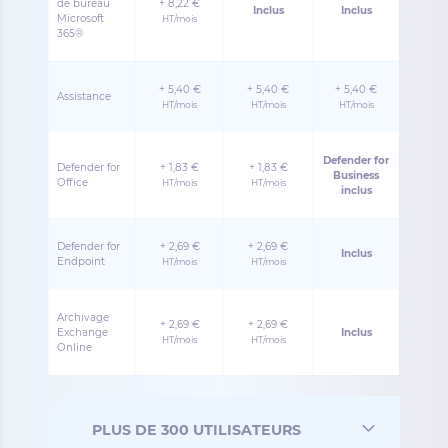
de bureau
+ 8,22 €
Inclus
Inclus
Microsoft
HT/mois
365®
+ 5,40 €
+ 5,40 €
+ 5,40 €
Assistance
HT/mois
HT/mois
HT/mois
Defender for
Defender for
+ 1,83 €
+ 1,83 €
Business
Office
HT/mois
HT/mois
inclus
Defender for
+ 2,69 €
+ 2,69 €
Inclus
Endpoint
HT/mois
HT/mois
Archivage
+ 2,69 €
+ 2,69 €
Exchange
Inclus
HT/mois
HT/mois
Online
PLUS DE 300 UTILISATEURS