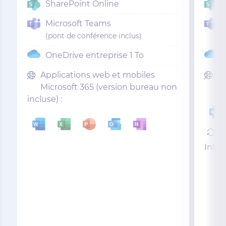
SharePoint Online
Microsoft Teams
(pont de conférence inclus)
OneDrive entreprise 1 To
Applications web et mobiles
Ap
Microsoft 365 (version bureau non
mo
incluse) :
M
Intu