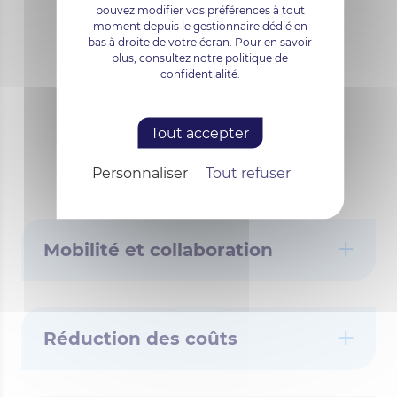
terminaux mobiles, et pourrez
pouvez modifier vos préférences à tout
moment depuis le gestionnaire dédié en
entre autres accéder à
bas à droite de votre écran. Pour en savoir
plus, consultez notre politique de
plusieurs outils de sécurité,
confidentialité.
prémunissant ainsi votre
entreprise de toute attaque
Tout accepter
ou rupture d’activité.
Personnaliser
Tout refuser
Mobilité et collaboration
Réduction des coûts