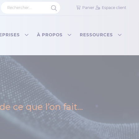
Panier
Espace client
EPRISES
À PROPOS
RESSOURCES
e ce que l’on fait…