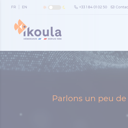
Panneau de gestion des cookies
FR
EN
+33 1 84 01 02 50
Contac
Parlons un peu de 