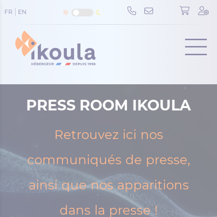
Panneau de gestion des cookies
FR
EN
Menu
PRESS ROOM IKOULA
Retrouvez ici nos
communiqués de presse,
ainsi que nos apparitions
dans la presse !