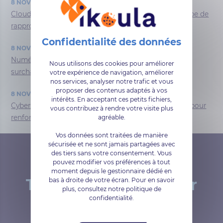
8 NOVEMBRE, 2023
Cloud français : le Groupe Sewan concrétise une étape de
rapprochement avec Ikoula
8 NOVEMBRE, 2023
Numérique durable : Datacenters, les antidotes à la
Nous utilisons des cookies pour améliorer
surchauffe
votre expérience de navigation, améliorer
nos services, analyser notre trafic et vous
proposer des contenus adaptés à vos
8 NOVEMBRE, 2023
intérêts. En acceptant ces petits fichiers,
Cybersécurité : IKOULA référence les solutions ESET pour
vous contribuez à rendre votre visite plus
agréable.
renforcer la protection des données des entreprises
Vos données sont traitées de manière
sécurisée et ne sont jamais partagées avec
des tiers sans votre consentement. Vous
pouvez modifier vos préférences à tout
moment depuis le gestionnaire dédié en
Testé et approuvé par
bas à droite de votre écran. Pour en savoir
plus, consultez notre politique de
confidentialité.
nos clients