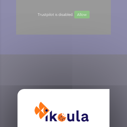
Trustpilot is disabled.
Allow
Partners
Ikoula's technology